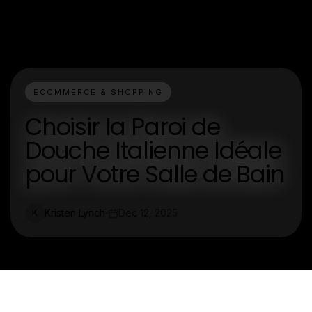
ECOMMERCE & SHOPPING
Choisir la Paroi de
Douche Italienne Idéale
pour Votre Salle de Bain
Kristen Lynch
Dec 12, 2025
K