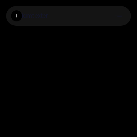
Iamtexter
I