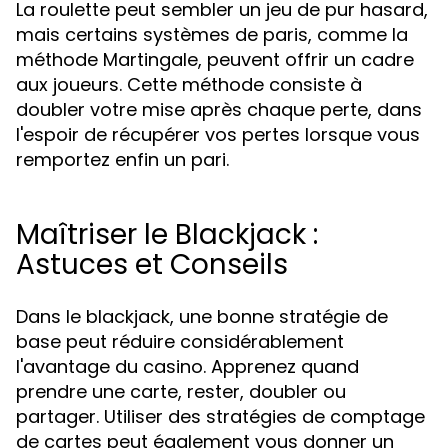
La roulette peut sembler un jeu de pur hasard,
mais certains systèmes de paris, comme la
méthode Martingale, peuvent offrir un cadre
aux joueurs. Cette méthode consiste à
doubler votre mise après chaque perte, dans
l'espoir de récupérer vos pertes lorsque vous
remportez enfin un pari.
Maîtriser le Blackjack :
Astuces et Conseils
Dans le blackjack, une bonne stratégie de
base peut réduire considérablement
l'avantage du casino. Apprenez quand
prendre une carte, rester, doubler ou
partager. Utiliser des stratégies de comptage
de cartes peut également vous donner un