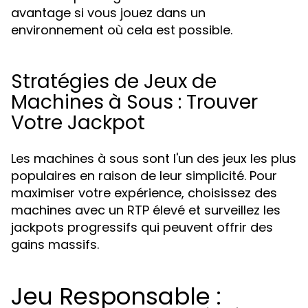
avantage si vous jouez dans un
environnement où cela est possible.
Stratégies de Jeux de
Machines à Sous : Trouver
Votre Jackpot
Les machines à sous sont l'un des jeux les plus
populaires en raison de leur simplicité. Pour
maximiser votre expérience, choisissez des
machines avec un RTP élevé et surveillez les
jackpots progressifs qui peuvent offrir des
gains massifs.
Jeu Responsable :