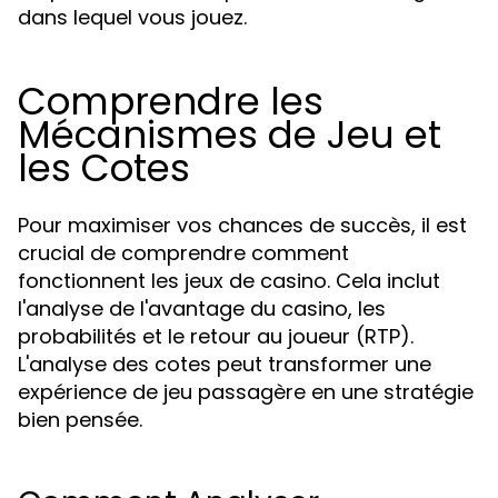
dans lequel vous jouez.
Comprendre les
Mécanismes de Jeu et
les Cotes
Pour maximiser vos chances de succès, il est
crucial de comprendre comment
fonctionnent les jeux de casino. Cela inclut
l'analyse de l'avantage du casino, les
probabilités et le retour au joueur (RTP).
L'analyse des cotes peut transformer une
expérience de jeu passagère en une stratégie
bien pensée.