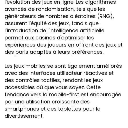
l'évolution des jeux en ligne. Les algorithmes
avancés de randomisation, tels que les
générateurs de nombres aléatoires (RNG),
assurent l'équité des jeux, tandis que
l’introduction de l'intelligence artificielle
permet aux casinos d'optimiser les
expériences des joueurs en offrant des jeux et
des paris adaptés à leurs préférences.
Les jeux mobiles se sont également améliorés
avec des interfaces utilisateur réactives et
des contrôles tactiles, rendant les jeux
accessibles où que vous soyez. Cette
tendance vers la mobile-first est encouragée
par une utilisation croissante des
smartphones et des tablettes pour le
divertissement.