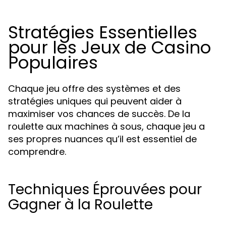
Stratégies Essentielles
pour les Jeux de Casino
Populaires
Chaque jeu offre des systèmes et des
stratégies uniques qui peuvent aider à
maximiser vos chances de succès. De la
roulette aux machines à sous, chaque jeu a
ses propres nuances qu’il est essentiel de
comprendre.
Techniques Éprouvées pour
Gagner à la Roulette