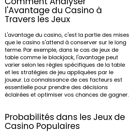
Comment Analyser
l'Avantage du Casino à
Travers les Jeux
L'avantage du casino, c'est la partie des mises
que le casino s'attend à conserver sur le long
terme. Par exemple, dans le cas de jeux de
table comme le blackjack, l'avantage peut
varier selon les règles spécifiques de la table
et les stratégies de jeu appliquées par le
joueur. La connaissance de ces facteurs est
essentielle pour prendre des décisions
éclairées et optimiser vos chances de gagner.
Probabilités dans les Jeux de
Casino Populaires