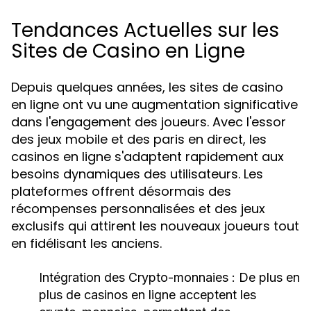
Tendances Actuelles sur les
Sites de Casino en Ligne
Depuis quelques années, les sites de casino
en ligne ont vu une augmentation significative
dans l'engagement des joueurs. Avec l'essor
des jeux mobile et des paris en direct, les
casinos en ligne s'adaptent rapidement aux
besoins dynamiques des utilisateurs. Les
plateformes offrent désormais des
récompenses personnalisées et des jeux
exclusifs qui attirent les nouveaux joueurs tout
en fidélisant les anciens.
Intégration des Crypto-monnaies :
De plus en
plus de casinos en ligne acceptent les