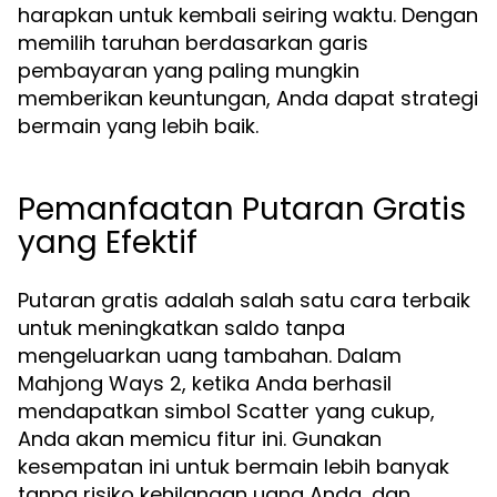
harapkan untuk kembali seiring waktu. Dengan
memilih taruhan berdasarkan garis
pembayaran yang paling mungkin
memberikan keuntungan, Anda dapat strategi
bermain yang lebih baik.
Pemanfaatan Putaran Gratis
yang Efektif
Putaran gratis adalah salah satu cara terbaik
untuk meningkatkan saldo tanpa
mengeluarkan uang tambahan. Dalam
Mahjong Ways 2, ketika Anda berhasil
mendapatkan simbol Scatter yang cukup,
Anda akan memicu fitur ini. Gunakan
kesempatan ini untuk bermain lebih banyak
tanpa risiko kehilangan uang Anda, dan