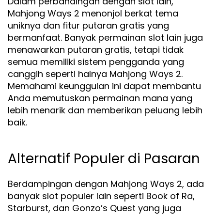
Dalam perbandingan dengan slot lain,
Mahjong Ways 2 menonjol berkat tema
uniknya dan fitur putaran gratis yang
bermanfaat. Banyak permainan slot lain juga
menawarkan putaran gratis, tetapi tidak
semua memiliki sistem pengganda yang
canggih seperti halnya Mahjong Ways 2.
Memahami keunggulan ini dapat membantu
Anda memutuskan permainan mana yang
lebih menarik dan memberikan peluang lebih
baik.
Alternatif Populer di Pasaran
Berdampingan dengan Mahjong Ways 2, ada
banyak slot populer lain seperti Book of Ra,
Starburst, dan Gonzo’s Quest yang juga