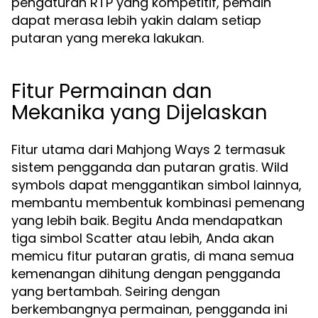
pengaturan RTP yang kompetitif, pemain
dapat merasa lebih yakin dalam setiap
putaran yang mereka lakukan.
Fitur Permainan dan
Mekanika yang Dijelaskan
Fitur utama dari Mahjong Ways 2 termasuk
sistem pengganda dan putaran gratis. Wild
symbols dapat menggantikan simbol lainnya,
membantu membentuk kombinasi pemenang
yang lebih baik. Begitu Anda mendapatkan
tiga simbol Scatter atau lebih, Anda akan
memicu fitur putaran gratis, di mana semua
kemenangan dihitung dengan pengganda
yang bertambah. Seiring dengan
berkembangnya permainan, pengganda ini