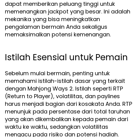
dapat memberikan peluang tinggi untuk
memenangkan jackpot yang besar. Ini adalah
mekanika yang bisa meningkatkan
pengalaman bermain Anda sekaligus
memaksimalkan potensi kemenangan.
Istilah Esensial untuk Pemain
Sebelum mulai bermain, penting untuk
memahami istilah-istilah dasar yang terkait
dengan Mahjong Ways 2. Istilah seperti RTP
(Return to Player), volatilitas, dan paylines
harus menjadi bagian dari kosakata Anda. RTP
menunjuk pada persentase dari total taruhan
yang akan dikembalikan kepada pemain dari
waktu ke waktu, sedangkan volatilitas
mengacu pada risiko dan potensi hadiah.