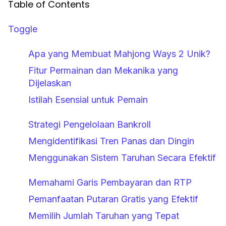
Table of Contents
Toggle
Apa yang Membuat Mahjong Ways 2 Unik?
Fitur Permainan dan Mekanika yang
Dijelaskan
Istilah Esensial untuk Pemain
Strategi Pengelolaan Bankroll
Mengidentifikasi Tren Panas dan Dingin
Menggunakan Sistem Taruhan Secara Efektif
Memahami Garis Pembayaran dan RTP
Pemanfaatan Putaran Gratis yang Efektif
Memilih Jumlah Taruhan yang Tepat