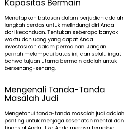
Kapasitas Bermain
Menetapkan batasan dalam perjudian adalah
langkah cerdas untuk melindungi diri Anda
dari kecanduan. Tentukan seberapa banyak
waktu dan uang yang dapat Anda
investasikan dalam permainan. Jangan
pernah melampaui batas ini, dan selalu ingat
bahwa tujuan utama bermain adalah untuk
bersenang-senang.
Mengenali Tanda-Tanda
Masalah Judi
Mengetahui tanda-tanda masalah judi adalah
penting untuk menjaga kesehatan mental dan
finansial Anda. Jika Anda merasa terpaksa