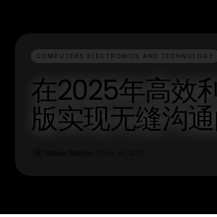
COMPUTERS ELECTRONICS AND TECHNOLOGY
在2025年高效利
版实现无缝沟通
William Watkins
Nov 30, 2025
W