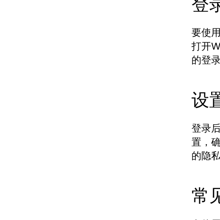
登
要使用
打开W
的登
设
登录
置，
的隐
常