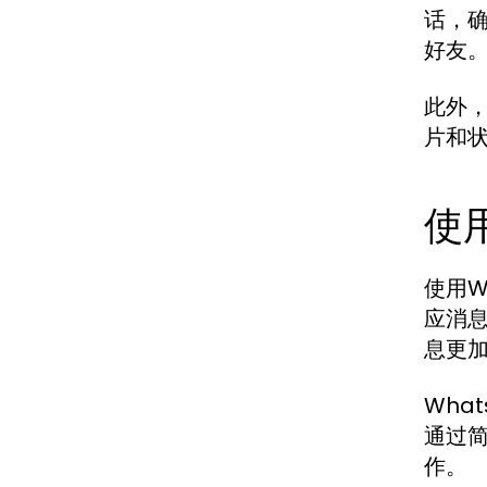
话，确
好友
此外，
片和
使
使用W
应消
息更
Wha
通过
作。