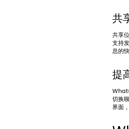
共
共享位
支持
息的
提
Wha
切换聊
界面