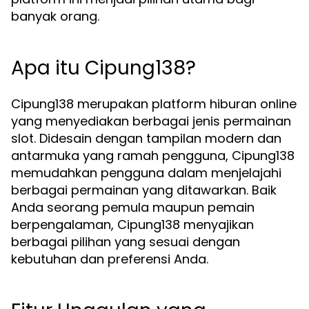
banyak orang.
Apa itu Cipung138?
Cipung138 merupakan platform hiburan online
yang menyediakan berbagai jenis permainan
slot. Didesain dengan tampilan modern dan
antarmuka yang ramah pengguna, Cipung138
memudahkan pengguna dalam menjelajahi
berbagai permainan yang ditawarkan. Baik
Anda seorang pemula maupun pemain
berpengalaman, Cipung138 menyajikan
berbagai pilihan yang sesuai dengan
kebutuhan dan preferensi Anda.