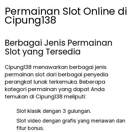
Permainan Slot Online di
Cipung138
Berbagai Jenis Permainan
Slot yang Tersedia
Cipung138 menawarkan berbagai jenis
permainan slot dari berbagai penyedia
perangkat lunak terkemuka. Beberapa
kategori permainan yang dapat Anda
temukan di Cipung138 meliputi:
Slot klasik dengan 3 gulungan.
Slot video dengan grafis yang menawan dan
fitur bonus.