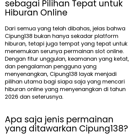
sebagai Pilihan Tepat untuk
Hiburan Online
Dari semua yang telah dibahas, jelas bahwa
Cipung138 bukan hanya sekadar platform
hiburan, tetapi juga tempat yang tepat untuk
menemukan serunya permainan slot online.
Dengan fitur unggulan, keamanan yang ketat,
dan pengalaman pengguna yang
menyenangkan, Cipung138 layak menjadi
pilihan utama bagi siapa saja yang mencari
hiburan online yang menyenangkan di tahun
2026 dan seterusnya.
Apa saja jenis permainan
yang ditawarkan Cipung138?