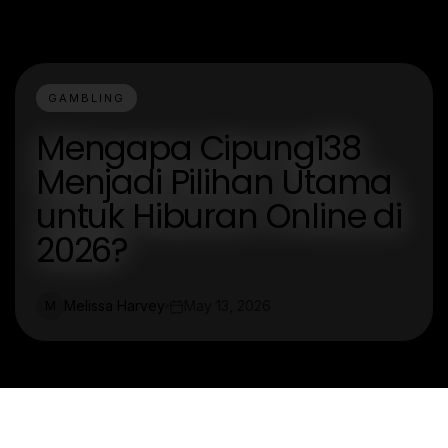
GAMBLING
Mengapa Cipung138
Menjadi Pilihan Utama
untuk Hiburan Online di
2026?
Melissa Harvey
May 13, 2026
M